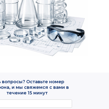
 Оставьте номер
свяжемся с вами в
 15 минут
шите в What’s App
ните мне
фиденциальности
 персональных данных