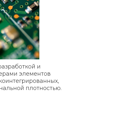
разработкой и
ерами элементов
коинтегрированных,
нальной плотностью.