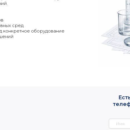
Есть вопросы?
ний.
телефона, и мы 
течение
ов
ивных сред
д конкретное оборудование
ешений
+7
Не звоните мне, напи
Перезво
Политика кон
Правила обработки