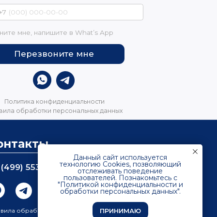
онтакты
Данный сайт используется
технологию Cookies, позволяющий
 (499) 553 07 56
sales@tkk-quartz.ru
отслеживать поведение
пользователей. Познакомьтесь с
"Политикой конфиденциальности и
обработки персональных данных".
ПРИНИМАЮ
вила обработки персональных данных