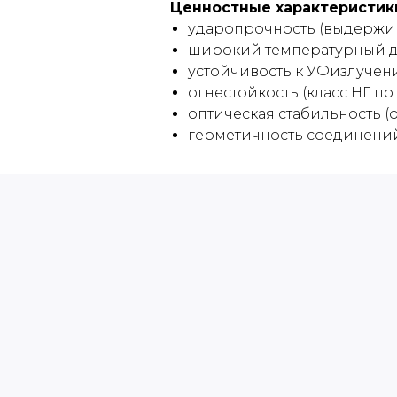
Ценностные характеристик
ударопрочность (выдержива
широкий температурный диа
устойчивость к УФизлучен
огнестойкость (класс НГ по 
оптическая стабильность (
герметичность соединений