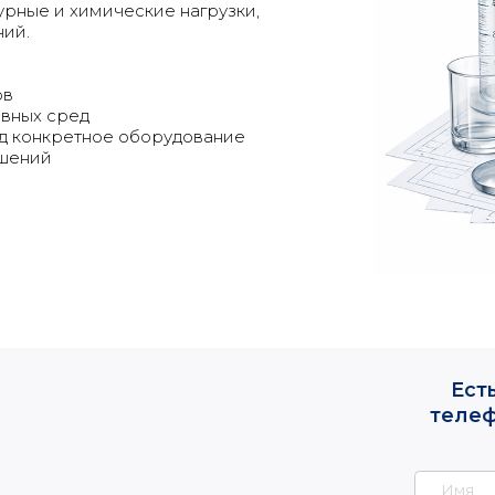
урные и химические нагрузки,
ний.
ов
ивных сред
Есть вопросы?
д конкретное оборудование
ешений
телефона, и мы 
течение
+7
Не звоните мне, напи
Перезво
Политика кон
Правила обработки