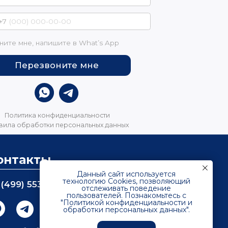
онтакты
Данный сайт используется
технологию Cookies, позволяющий
 (499) 553 07 56
sales@tkk-quartz.ru
отслеживать поведение
пользователей. Познакомьтесь с
"Политикой конфиденциальности и
обработки персональных данных".