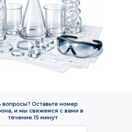
 Оставьте номер
свяжемся с вами в
 15 минут
шите в What’s App
ните мне
фиденциальности
 персональных данных