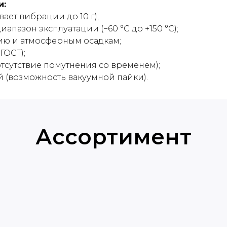
и:
ет вибрации до 10 г);
пазон эксплуатации (−60 °C до +150 °C);
ию и атмосферным осадкам;
ГОСТ);
отсутствие помутнения со временем);
 (возможность вакуумной пайки).
Ассортимент